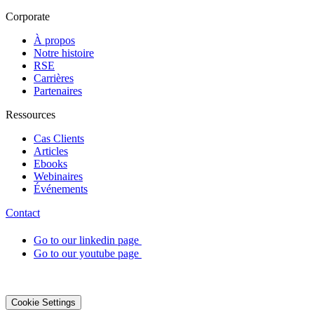
Corporate
À propos
Notre histoire
RSE
Carrières
Partenaires
Ressources
Cas Clients
Articles
Ebooks
Webinaires
Événements
Contact
Go to our linkedin page
Go to our youtube page
©2026 DialOnce -
Mentions légales
-
Confidentialité
-
Cookies
Cookie Settings