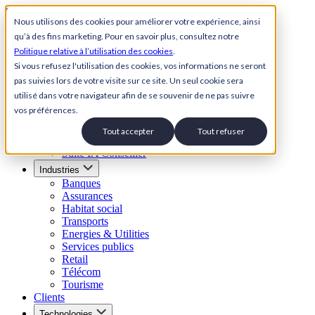
Skip to content
Nous utilisons des cookies pour améliorer votre expérience, ainsi
qu’à des fins marketing. Pour en savoir plus, consultez notre
Back to Homepage
Politique relative à l’utilisation des cookies
.
Open menu
Si vous refusez l'utilisation des cookies, vos informations ne seront
pas suivies lors de votre visite sur ce site. Un seul cookie sera
Solutions
utilisé dans votre navigateur afin de se souvenir de ne pas suivre
Suite Relation Client IA
vos préférences.
Agent conversationnel IA
Agent IA vocal
Tout accepter
Tout refuser
SVI Visuel
Suite IA Conseiller
Industries
Banques
Assurances
Habitat social
Transports
Energies & Utilities
Services publics
Retail
Télécom
Tourisme
Clients
Technologies