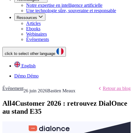
Notre expertise en intelligence artificielle
Une technologie sûre, souveraine et responsable
Ressources
Articles
Ebooks
Webinaires
Événements
click to select other language
English
Démo
Démo
Événement
Retour au blog
26 juin 2026
Bastien Meaux
All4Customer 2026 : retrouvez DialOnce
au stand E35