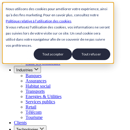
Skip to content
Nous utilisons des cookies pour améliorer votre expérience, ainsi
qu’à des fins marketing. Pour en savoir plus, consultez notre
Back to Homepage
Politique relative à l’utilisation des cookies
.
Open menu
Si vous refusez l'utilisation des cookies, vos informations ne seront
pas suivies lors de votre visite sur ce site. Un seul cookie sera
Solutions
utilisé dans votre navigateur afin de se souvenir de ne pas suivre
Suite Relation Client IA
vos préférences.
Agent conversationnel IA
Agent IA vocal
Tout accepter
Tout refuser
SVI Visuel
Suite IA Conseiller
Industries
Banques
Assurances
Habitat social
Transports
Energies & Utilities
Services publics
Retail
Télécom
Tourisme
Clients
Technologies