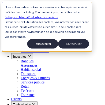
Skip to content
Nous utilisons des cookies pour améliorer votre expérience, ainsi
qu’à des fins marketing. Pour en savoir plus, consultez notre
Back to Homepage
Politique relative à l’utilisation des cookies
.
Open menu
Si vous refusez l'utilisation des cookies, vos informations ne seront
pas suivies lors de votre visite sur ce site. Un seul cookie sera
Solutions
utilisé dans votre navigateur afin de se souvenir de ne pas suivre
Suite Relation Client IA
vos préférences.
Agent conversationnel IA
Agent IA vocal
Tout accepter
Tout refuser
SVI Visuel
Suite IA Conseiller
Industries
Banques
Assurances
Habitat social
Transports
Energies & Utilities
Services publics
Retail
Télécom
Tourisme
Clients
Technologies