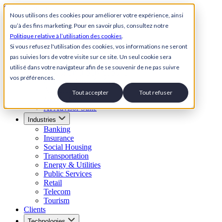
Skip to content
Nous utilisons des cookies pour améliorer votre expérience, ainsi
qu’à des fins marketing. Pour en savoir plus, consultez notre
Back to Homepage
Politique relative à l’utilisation des cookies
.
Open menu
Si vous refusez l'utilisation des cookies, vos informations ne seront
pas suivies lors de votre visite sur ce site. Un seul cookie sera
Solutions
utilisé dans votre navigateur afin de se souvenir de ne pas suivre
AI Customer Service Suite
vos préférences.
Conversational AI Agent
AI Voice Agent
Tout accepter
Tout refuser
Visual IVR
AI Advisor Suite
Industries
Banking
Insurance
Social Housing
Transportation
Energy & Utilities
Public Services
Retail
Telecom
Tourism
Clients
Technologies