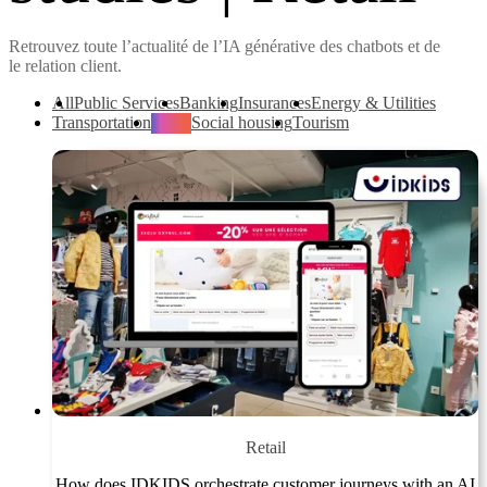
Retrouvez toute l’actualité de l’IA générative des chatbots et de
le relation client.
All
Public Services
Banking
Insurances
Energy & Utilities
Transportation
Retail
Social housing
Tourism
Retail
How does IDKIDS orchestrate customer journeys with an AI