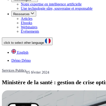
Notre expertise en intelligence artificielle
Une technologie sûre, souveraine et responsable
Ressources
Articles
Ebooks
Webinaires
Événements
click to select other language
English
Démo
Démo
Services Publics
05 février 2024
Ministère de la santé : gestion de crise op