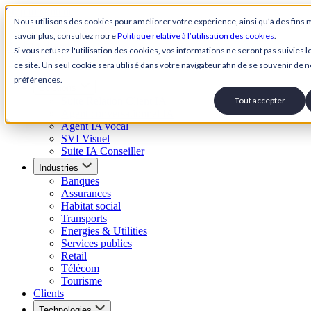
Skip to content
Nous utilisons des cookies pour améliorer votre expérience, ainsi qu’à des fins 
savoir plus, consultez notre
Politique relative à l’utilisation des cookies
.
Back to Homepage
Si vous refusez l'utilisation des cookies, vos informations ne seront pas suivies lo
Open menu
ce site. Un seul cookie sera utilisé dans votre navigateur afin de se souvenir de n
préférences.
Solutions
Suite Relation Client IA
Tout accepter
Agent conversationnel IA
Agent IA vocal
SVI Visuel
Suite IA Conseiller
Industries
Banques
Assurances
Habitat social
Transports
Energies & Utilities
Services publics
Retail
Télécom
Tourisme
Clients
Technologies