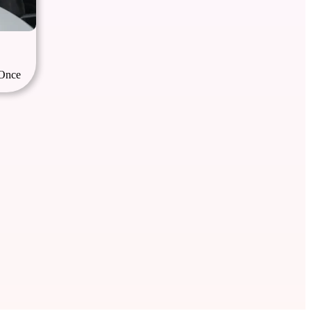
lOnce