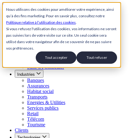
Skip to content
Nous utilisons des cookies pour améliorer votre expérience, ainsi
qu’à des fins marketing. Pour en savoir plus, consultez notre
Back to Homepage
Politique relative à l’utilisation des cookies
.
Open menu
Si vous refusez l'utilisation des cookies, vos informations ne seront
pas suivies lors de votre visite sur ce site. Un seul cookie sera
Solutions
utilisé dans votre navigateur afin de se souvenir de ne pas suivre
Suite Relation Client IA
vos préférences.
Agent conversationnel IA
Agent IA vocal
Tout accepter
Tout refuser
SVI Visuel
Suite IA Conseiller
Industries
Banques
Assurances
Habitat social
Transports
Energies & Utilities
Services publics
Retail
Télécom
Tourisme
Clients
Technologies