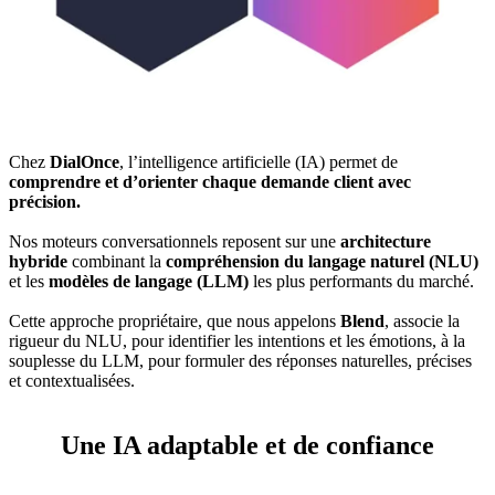
Chez
Une couche de
Enfin, DialOnce garantit la
Et parce que chaque organisation dispose de son propre
DialOnce
RAG (Retrieval-Augmented Generation)
, l’intelligence artificielle (IA) permet de
désambiguïsation
sémantique à deux
relie les
comprendre et d’orienter chaque demande client avec
réponses aux
niveaux : lorsque l’intention est connue, le
environnement technique,
sources de connaissance internes
DialOnce s’adapte
NLU
en permettant
collecte les
de nos clients,
précision.
garantissant une information fiable, vérifiable et à jour.
informations manquantes par des questions ciblées, et lorsqu’elle est
d’intégrer le LLM de votre choix
tout en conservant un niveau de
inconnue, le
sécurité et de performance constant.
RAG
reformule la demande pour en préciser le sens
Nos moteurs conversationnels reposent sur une
avant d’y répondre.
architecture
hybride
combinant la
compréhension du langage naturel (NLU)
et les
Résultat : une compréhension
modèles de langage (LLM)
plus fine, plus rapide et plus fiable
les plus performants du marché.
des intentions exprimées, avec un
taux de précision pouvant
Cette approche propriétaire, que nous appelons
atteindre 90 %.
Blend
, associe la
rigueur du NLU, pour identifier les intentions et les émotions, à la
souplesse du LLM, pour formuler des réponses naturelles, précises
et contextualisées.
Une IA adaptable et de confiance