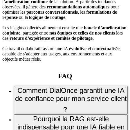
l’
amélioration continue
de la solution. À partir des tendances
observées, il génère des
recommandations automatiques
pour
optimiser les
parcours conversationnels
, les f
ormulations de
réponse
ou la
logique de routage
.
Les insights collectés alimentent ensuite une
boucle d’amélioration
conjointe
, partagée entre
nos équipes et celles de nos clients
lors
des
retours d’expérience et comités de pilotage.
Ce travail collaboratif assure une IA
évolutive et contextualisée
,
capable de s’adapter aux usages, aux environnements et aux
objectifs métier réels.
FAQ
Comment DialOnce garantit une IA
de confiance pour mon service client
?
Pourquoi la RAG est-elle
L'ensemble des produits DialOnce (agent IA omnicanal,
indispensable pour une IA fiable en
mailbot, conseiller augmenté), s'appuie sur une IA explicable,