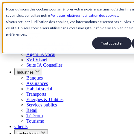
Skip to content
Nous utilisons des cookies pour améliorer votre expérience, ainsi qu’à des fins 
savoir plus, consultez notre
Politique relative à l’utilisation des cookies
.
Back to Homepage
Si vous refusez l'utilisation des cookies, vos informations ne seront pas suivies lo
Open menu
ce site. Un seul cookie sera utilisé dans votre navigateur afin de se souvenir de n
préférences.
Solutions
Suite Relation Client IA
Tout accepter
Agent conversationnel IA
Agent IA vocal
SVI Visuel
Suite IA Conseiller
Industries
Banques
Assurances
Habitat social
Transports
Energies & Utilities
Services publics
Retail
Télécom
Tourisme
Clients
Technologies