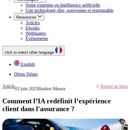
Notre expertise en intelligence artificielle
Une technologie sûre, souveraine et responsable
Ressources
Articles
Ebooks
Webinaires
Événements
click to select other language
English
Démo
Démo
Article
Retour au blog
03 juin 2025
Bastien Meaux
Comment l’IA redéfinit l’expérience
client dans l'assurance ?