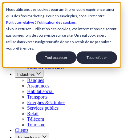
Skip to content
Nous utilisons des cookies pour améliorer votre expérience, ainsi
qu’à des fins marketing. Pour en savoir plus, consultez notre
Back to Homepage
Politique relative à l’utilisation des cookies
.
Open menu
Si vous refusez l'utilisation des cookies, vos informations ne seront
pas suivies lors de votre visite sur ce site. Un seul cookie sera
Solutions
utilisé dans votre navigateur afin de se souvenir de ne pas suivre
Suite Relation Client IA
vos préférences.
Agent conversationnel IA
Agent IA vocal
Tout accepter
Tout refuser
SVI Visuel
Suite IA Conseiller
Industries
Banques
Assurances
Habitat social
Transports
Energies & Utilities
Services publics
Retail
Télécom
Tourisme
Clients
Technologies