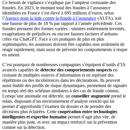
Ce besoin de vigilance s’explique par l’ampleur croissante des
fraudes. En 2023, le montant total des fraudes à l’assurance
identifiées en France s’est élevé à 695 millions d’euros, selon
l’
Agence pour la lutte contre la fraude à l’assurance
(ALFA), soit
une hausse de plus de 18 % par rapport à l’année précédente. Ces
fraudes prennent des formes variées : sinistres entièrement inventés,
exagérations de préjudices ou encore fausses factures d’artisans
crées via ChatGPT. Face à ces pratiques de plus en plus
sophistiquées, les assureurs doivent être capables non seulement de
réagir rapidement, mais aussi de prévenir les comportements à risque
en amont.
C’est pourquoi de nombreuses compagnies s’équipent d’outils d’IA
avancés capables de
détecter des comportements suspects
en
croisant de multiples sources d’information et en repérant des
répétitions ou des incohérences dans les déclarations. Ils peuvent
aussi établir des profils de risque dynamiques, permettant de signaler
en temps réel des schémas similaires à des cas de fraude connus.
Lorsqu’une anomalie est détectée, un
conseiller augmenté
prend le
relais, disposant d’un environnement d’analyse enrichi qui lui
permet d’approfondir l’examen du dossier et de prendre des
décisions plus éclairées. Cette
coopération entre technologies
intelligentes et expertise humaine
permet d’agir plus vite, de
manière plus juste, et avec un impact renforcé sur la prévention
comme sur la détection.