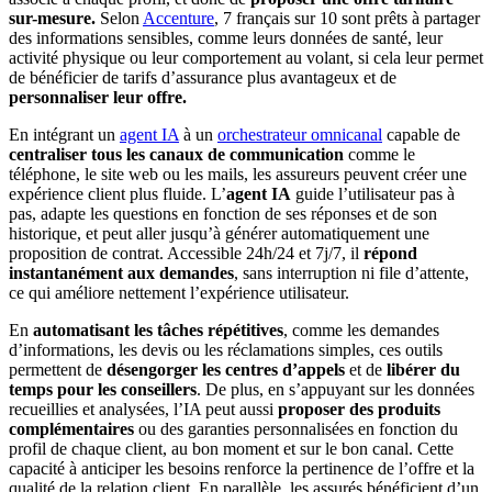
sur-mesure.
Selon
Accenture
, 7 français sur 10 sont prêts à partager
des informations sensibles, comme leurs données de santé, leur
activité physique ou leur comportement au volant, si cela leur permet
de bénéficier de tarifs d’assurance plus avantageux et de
personnaliser leur offre.
En intégrant un
agent IA
à un
orchestrateur omnicanal
capable de
centraliser tous les canaux de communication
comme le
téléphone, le site web ou les mails, les assureurs peuvent créer une
expérience client plus fluide. L’
agent IA
guide l’utilisateur pas à
pas, adapte les questions en fonction de ses réponses et de son
historique, et peut aller jusqu’à générer automatiquement une
proposition de contrat. Accessible 24h/24 et 7j/7, il
répond
instantanément aux demandes
, sans interruption ni file d’attente,
ce qui améliore nettement l’expérience utilisateur.
En
automatisant les tâches répétitives
, comme les demandes
d’informations, les devis ou les réclamations simples, ces outils
permettent de
désengorger les centres d’appels
et de
libérer du
temps pour les conseillers
. De plus, en s’appuyant sur les données
recueillies et analysées, l’IA peut aussi
proposer des produits
complémentaires
ou des garanties personnalisées en fonction du
profil de chaque client, au bon moment et sur le bon canal. Cette
capacité à anticiper les besoins renforce la pertinence de l’offre et la
qualité de la relation client. En parallèle, les assurés bénéficient d’un