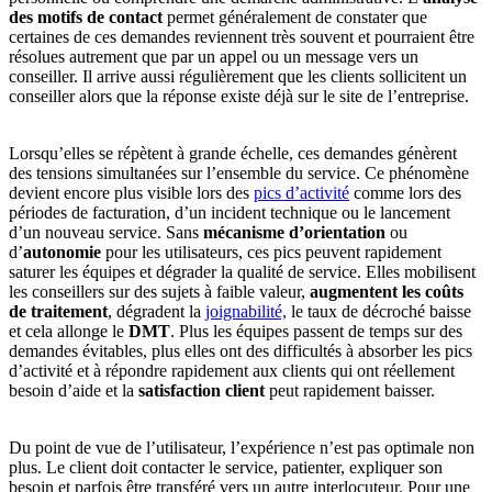
des motifs de contact
permet généralement de constater que
certaines de ces demandes reviennent très souvent et pourraient être
résolues autrement que par un appel ou un message vers un
conseiller. Il arrive aussi régulièrement que les clients sollicitent un
conseiller alors que la réponse existe déjà sur le site de l’entreprise.
Lorsqu’elles se répètent à grande échelle, ces demandes génèrent
des tensions simultanées sur l’ensemble du service. Ce phénomène
devient encore plus visible lors des
pics d’activité
comme lors des
périodes de facturation, d’un incident technique ou le lancement
d’un nouveau service. Sans
mécanisme d’orientation
ou
d’
autonomie
pour les utilisateurs, ces pics peuvent rapidement
saturer les équipes et dégrader la qualité de service. Elles mobilisent
les conseillers sur des sujets à faible valeur,
augmentent les coûts
de traitement
, dégradent la
joignabilité,
le taux de décroché baisse
et cela allonge le
DMT
. Plus les équipes passent de temps sur des
demandes évitables, plus elles ont des difficultés à absorber les pics
d’activité et à répondre rapidement aux clients qui ont réellement
besoin d’aide et la
satisfaction client
peut rapidement baisser.
Du point de vue de l’utilisateur, l’expérience n’est pas optimale non
plus. Le client doit contacter le service, patienter, expliquer son
besoin et parfois être transféré vers un autre interlocuteur. Pour une