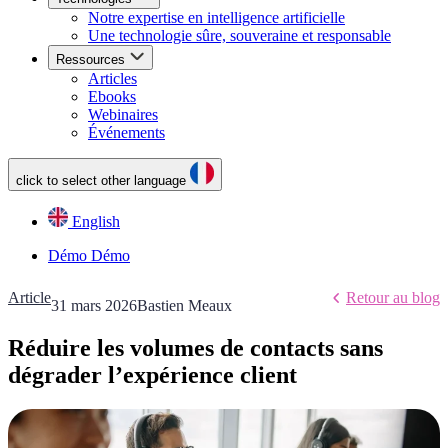
Notre expertise en intelligence artificielle
Une technologie sûre, souveraine et responsable
Ressources
Articles
Ebooks
Webinaires
Événements
click to select other language
English
Démo
Démo
Article
Retour au blog
31 mars 2026
Bastien Meaux
Réduire les volumes de contacts sans
dégrader l’expérience client