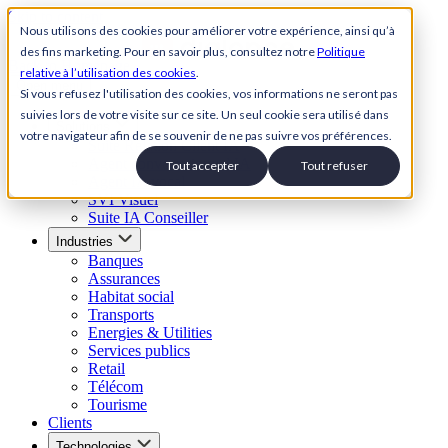
Skip to content
Nous utilisons des cookies pour améliorer votre expérience, ainsi qu’à
des fins marketing. Pour en savoir plus, consultez notre
Politique
Back to Homepage
relative à l’utilisation des cookies
.
Open menu
Si vous refusez l'utilisation des cookies, vos informations ne seront pas
suivies lors de votre visite sur ce site. Un seul cookie sera utilisé dans
Solutions
votre navigateur afin de se souvenir de ne pas suivre vos préférences.
Suite Relation Client IA
Agent conversationnel IA
Tout accepter
Tout refuser
Agent IA vocal
SVI Visuel
Suite IA Conseiller
Industries
Banques
Assurances
Habitat social
Transports
Energies & Utilities
Services publics
Retail
Télécom
Tourisme
Clients
Technologies