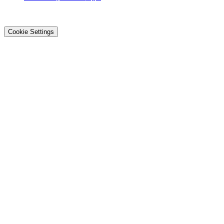
©2026 DialOnce -
Mentions légales
-
Confidentialité
-
Cookies
Cookie Settings