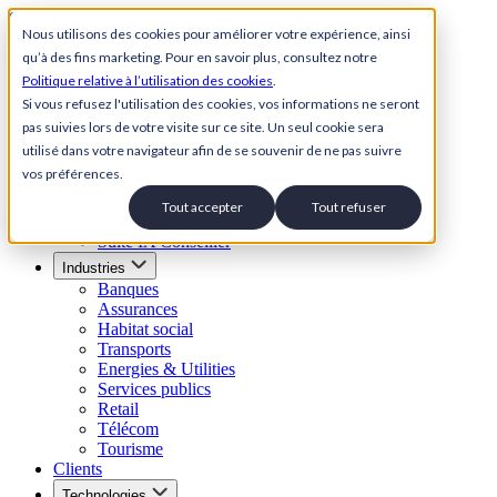
Skip to content
Nous utilisons des cookies pour améliorer votre expérience, ainsi
qu’à des fins marketing. Pour en savoir plus, consultez notre
Back to Homepage
Politique relative à l’utilisation des cookies
.
Open menu
Si vous refusez l'utilisation des cookies, vos informations ne seront
pas suivies lors de votre visite sur ce site. Un seul cookie sera
Solutions
utilisé dans votre navigateur afin de se souvenir de ne pas suivre
Suite Relation Client IA
vos préférences.
Agent conversationnel IA
Agent IA vocal
Tout accepter
Tout refuser
SVI Visuel
Suite IA Conseiller
Industries
Banques
Assurances
Habitat social
Transports
Energies & Utilities
Services publics
Retail
Télécom
Tourisme
Clients
Technologies