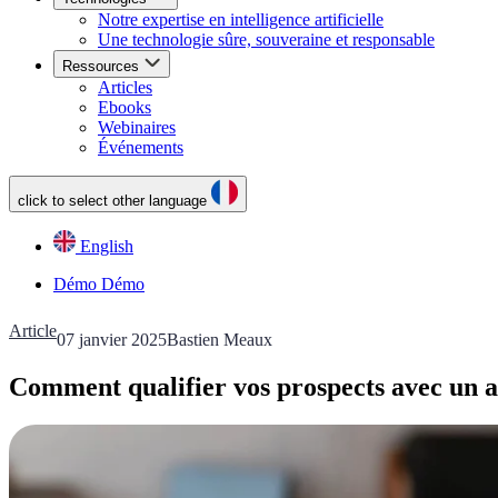
Notre expertise en intelligence artificielle
Une technologie sûre, souveraine et responsable
Ressources
Articles
Ebooks
Webinaires
Événements
click to select other language
English
Démo
Démo
Article
07 janvier 2025
Bastien Meaux
Comment qualifier vos prospects avec un a