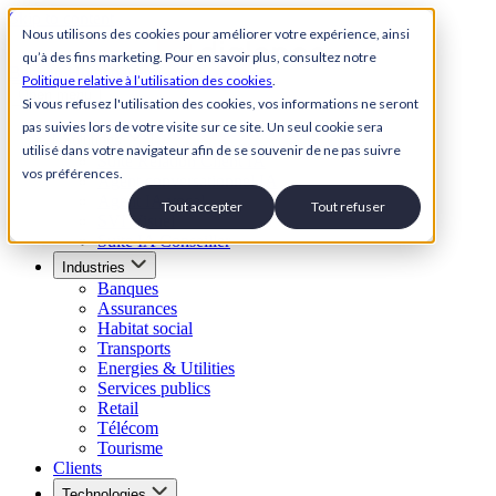
Skip to content
Nous utilisons des cookies pour améliorer votre expérience, ainsi
qu’à des fins marketing. Pour en savoir plus, consultez notre
Back to Homepage
Politique relative à l’utilisation des cookies
.
Open menu
Si vous refusez l'utilisation des cookies, vos informations ne seront
pas suivies lors de votre visite sur ce site. Un seul cookie sera
Solutions
utilisé dans votre navigateur afin de se souvenir de ne pas suivre
Suite Relation Client IA
vos préférences.
Agent conversationnel IA
Agent IA vocal
Tout accepter
Tout refuser
SVI Visuel
Suite IA Conseiller
Industries
Banques
Assurances
Habitat social
Transports
Energies & Utilities
Services publics
Retail
Télécom
Tourisme
Clients
Technologies