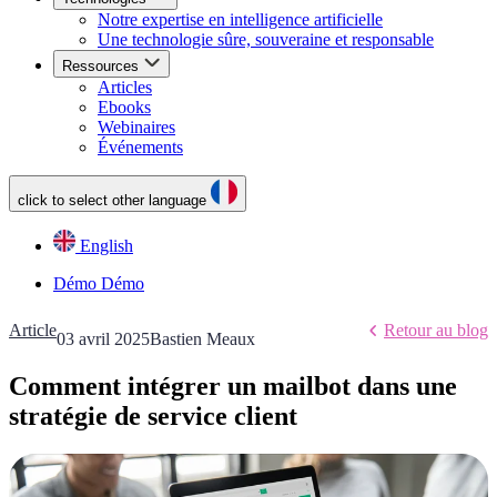
Notre expertise en intelligence artificielle
Une technologie sûre, souveraine et responsable
Ressources
Articles
Ebooks
Webinaires
Événements
click to select other language
English
Démo
Démo
Article
Retour au blog
03 avril 2025
Bastien Meaux
Comment intégrer un mailbot dans une
stratégie de service client