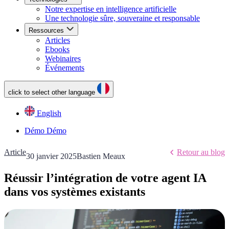
Notre expertise en intelligence artificielle
Une technologie sûre, souveraine et responsable
Ressources
Articles
Ebooks
Webinaires
Événements
click to select other language
English
Démo
Démo
Article
Retour au blog
30 janvier 2025
Bastien Meaux
Réussir l’intégration de votre agent IA
dans vos systèmes existants