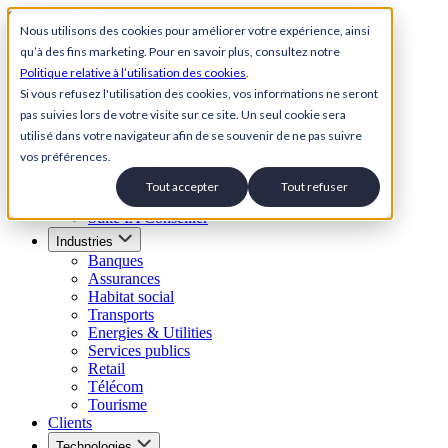
Skip to content
Nous utilisons des cookies pour améliorer votre expérience, ainsi
qu’à des fins marketing. Pour en savoir plus, consultez notre
Back to Homepage
Politique relative à l’utilisation des cookies
.
Open menu
Si vous refusez l'utilisation des cookies, vos informations ne seront
pas suivies lors de votre visite sur ce site. Un seul cookie sera
Solutions
utilisé dans votre navigateur afin de se souvenir de ne pas suivre
Suite Relation Client IA
vos préférences.
Agent conversationnel IA
Agent IA vocal
Tout accepter
Tout refuser
SVI Visuel
Suite IA Conseiller
Industries
Banques
Assurances
Habitat social
Transports
Energies & Utilities
Services publics
Retail
Télécom
Tourisme
Clients
Technologies