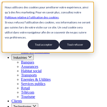
Skip to content
Nous utilisons des cookies pour améliorer votre expérience, ainsi
qu’à des fins marketing. Pour en savoir plus, consultez notre
Back to Homepage
Politique relative à l’utilisation des cookies
.
Open menu
Si vous refusez l'utilisation des cookies, vos informations ne seront
pas suivies lors de votre visite sur ce site. Un seul cookie sera
Solutions
utilisé dans votre navigateur afin de se souvenir de ne pas suivre
Suite Relation Client IA
vos préférences.
Agent conversationnel IA
Agent IA vocal
Tout accepter
Tout refuser
SVI Visuel
Suite IA Conseiller
Industries
Banques
Assurances
Habitat social
Transports
Energies & Utilities
Services publics
Retail
Télécom
Tourisme
Clients
Technologies