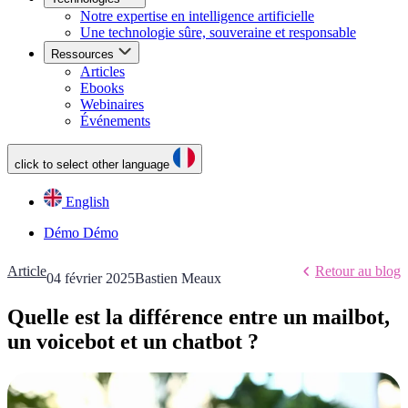
Notre expertise en intelligence artificielle
Une technologie sûre, souveraine et responsable
Ressources
Articles
Ebooks
Webinaires
Événements
click to select other language
English
Démo
Démo
Article
Retour au blog
04 février 2025
Bastien Meaux
Quelle est la différence entre un mailbot,
un voicebot et un chatbot ?