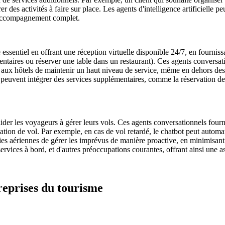
r des activités à faire sur place. Les agents d'intelligence artificielle
n accompagnement complet.
le essentiel en offrant une réception virtuelle disponible 24/7, en fourn
taires ou réserver une table dans un restaurant). Ces agents conversatio
t aux hôtels de maintenir un haut niveau de service, même en dehors des
bots peuvent intégrer des services supplémentaires, comme la réservation
r les voyageurs à gérer leurs vols. Ces agents conversationnels fourniss
ation de vol. Par exemple, en cas de vol retardé, le chatbot peut automa
nies aériennes de gérer les imprévus de manière proactive, en minimisan
ervices à bord, et d'autres préoccupations courantes, offrant ainsi une a
treprises du tourisme