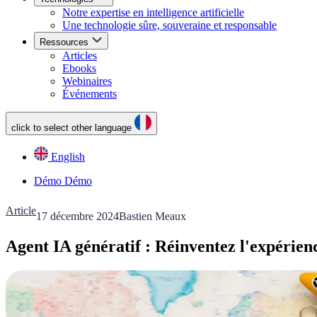
Notre expertise en intelligence artificielle
Une technologie sûre, souveraine et responsable
Ressources
Articles
Ebooks
Webinaires
Événements
click to select other language
English
Démo
Démo
Article
17 décembre 2024
Bastien Meaux
Agent IA génératif : Réinventez l'expérienc