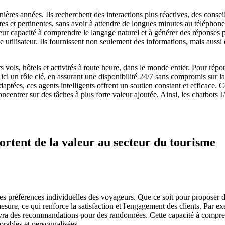
ières années. Ils recherchent des interactions plus réactives, des conseil
es et pertinentes, sans avoir à attendre de longues minutes au téléphone
eur capacité à comprendre le langage naturel et à générer des réponses p
ence utilisateur. Ils fournissent non seulement des informations, mais au
s vols, hôtels et activités à toute heure, dans le monde entier. Pour rép
ici un rôle clé, en assurant une disponibilité 24/7 sans compromis sur la
ptées, ces agents intelligents offrent un soutien constant et efficace. C
entrer sur des tâches à plus forte valeur ajoutée. Ainsi, les chatbots IA
ortent de la valeur au secteur du tourisme
s préférences individuelles des voyageurs. Que ce soit pour proposer de
 mesure, ce qui renforce la satisfaction et l'engagement des clients. Par
evra des recommandations pour des randonnées. Cette capacité à comprendr
orables et personnalisées.