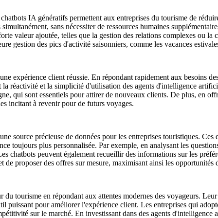
s chatbots IA génératifs permettent aux entreprises du tourisme de réduire
simultanément, sans nécessiter de ressources humaines supplémentaires
orte valeur ajoutée, telles que la gestion des relations complexes ou la c
ure gestion des pics d'activité saisonniers, comme les vacances estivale
ir une expérience client réussie. En répondant rapidement aux besoins des
 la réactivité et la simplicité d'utilisation des agents d'intelligence arti
igne, qui sont essentiels pour attirer de nouveaux clients. De plus, en of
les incitant à revenir pour de futurs voyages.
nt une source précieuse de données pour les entreprises touristiques. Ces
ence toujours plus personnalisée. Par exemple, en analysant les question
 Les chatbots peuvent également recueillir des informations sur les préfér
t de proposer des offres sur mesure, maximisant ainsi les opportunités 
r du tourisme en répondant aux attentes modernes des voyageurs. Leur ca
util puissant pour améliorer l'expérience client. Les entreprises qui ado
ompétitivité sur le marché. En investissant dans des agents d'intelligence 