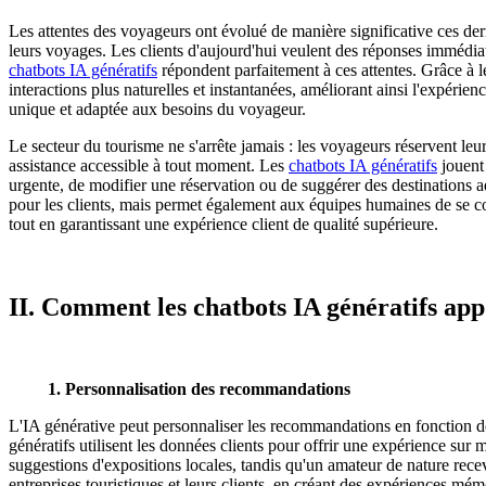
Les attentes des voyageurs ont évolué de manière significative ces dern
leurs voyages. Les clients d'aujourd'hui veulent des réponses immédiat
chatbots IA génératifs
répondent parfaitement à ces attentes. Grâce à l
interactions plus naturelles et instantanées, améliorant ainsi l'expéri
unique et adaptée aux besoins du voyageur.
Le secteur du tourisme ne s'arrête jamais : les voyageurs réservent leur
assistance accessible à tout moment. Les
chatbots IA génératifs
jouent 
urgente, de modifier une réservation ou de suggérer des destinations ada
pour les clients, mais permet également aux équipes humaines de se conc
tout en garantissant une expérience client de qualité supérieure.
II. Comment les chatbots IA génératifs app
1. Personnalisation des recommandations
L'IA générative peut personnaliser les recommandations en fonction de
génératifs utilisent les données clients pour offrir une expérience sur
suggestions d'expositions locales, tandis qu'un amateur de nature rec
entreprises touristiques et leurs clients, en créant des expériences mém