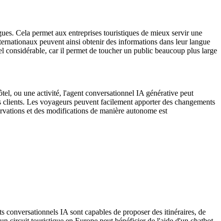
angues. Cela permet aux entreprises touristiques de mieux servir une
nternationaux peuvent ainsi obtenir des informations dans leur langue
iel considérable, car il permet de toucher un public beaucoup plus large
ôtel, ou une activité, l'agent conversationnel IA générative peut
 des clients. Les voyageurs peuvent facilement apporter des changements
servations et des modifications de manière autonome est
ts conversationnels IA sont capables de proposer des itinéraires, de
 un circuit touristique en Europe peut bénéficier de l'aide d'un chatbot