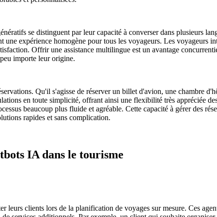
 génératifs se distinguent par leur capacité à converser dans plusieurs l
offrant une expérience homogène pour tous les voyageurs. Les voyageurs i
atisfaction. Offrir une assistance multilingue est un avantage concurrent
peu importe leur origine.
servations. Qu'il s'agisse de réserver un billet d'avion, une chambre d'h
ations en toute simplicité, offrant ainsi une flexibilité très appréciée
rocessus beaucoup plus fluide et agréable. Cette capacité à gérer des ré
olutions rapides et sans complication.
atbots IA dans le tourisme
er leurs clients lors de la planification de voyages sur mesure. Ces agen
on de services additionnels. Par exemple, un client qui souhaite organiser