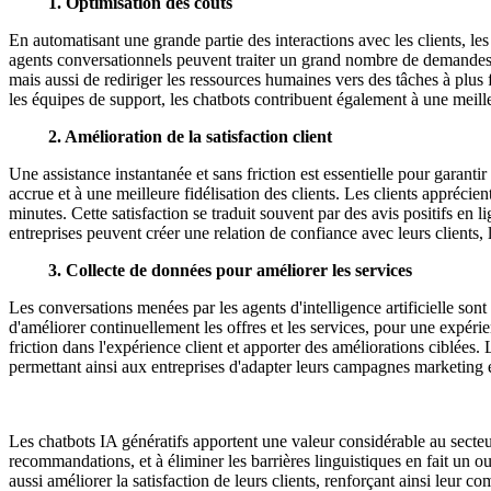
1. Optimisation des coûts
En automatisant une grande partie des interactions avec les clients, le
agents conversationnels peuvent traiter un grand nombre de demandes 
mais aussi de rediriger les ressources humaines vers des tâches à plus f
les équipes de support, les chatbots contribuent également à une meille
2. Amélioration de la satisfaction client
Une assistance instantanée et sans friction est essentielle pour garant
accrue et à une meilleure fidélisation des clients. Les clients apprécient
minutes. Cette satisfaction se traduit souvent par des avis positifs en l
entreprises peuvent créer une relation de confiance avec leurs clients, 
3. Collecte de données pour améliorer les services
Les conversations menées par les agents d'intelligence artificielle so
d'améliorer continuellement les offres et les services, pour une expéri
friction dans l'expérience client et apporter des améliorations ciblées.
permettant ainsi aux entreprises d'adapter leurs campagnes marketing e
Les chatbots IA génératifs apportent une valeur considérable au secteu
recommandations, et à éliminer les barrières linguistiques en fait un o
aussi améliorer la satisfaction de leurs clients, renforçant ainsi leur c