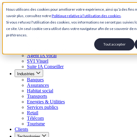
Skip to content
Nous utilisons des cookies pour améliorer votre expérience, ainsi qu’à des fins 
savoir plus, consultez notre
Politique relative à l’utilisation des cookies
.
Back to Homepage
Si vous refusez l'utilisation des cookies, vos informations ne seront pas suivies lo
Open menu
ce site. Un seul cookie sera utilisé dans votre navigateur afin de se souvenir de n
préférences.
Solutions
Suite Relation Client IA
Tout accepter
Agent conversationnel IA
Agent IA vocal
SVI Visuel
Suite IA Conseiller
Industries
Banques
Assurances
Habitat social
Transports
Energies & Utilities
Services publics
Retail
Télécom
Tourisme
Clients
Technologies