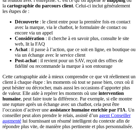
sa relation avec l’entreprise. C’est ce qu’on appelle le
mapping
ou
la
cartographie du parcours client
. Celui-ci inclut généralement
les étapes de :
Découverte
: le client entre pour la première fois en contact
avec la marque, via le chatbot, le formulaire de contact ou
encore via un appel
Considération
: il cherche à en savoir plus, consulte le site
web, lit la FAQ
Achat
: il passe à l’action, que ce soit en ligne, en boutique ou
via un échange avec le service client
Post-achat
: il revient pour un SAV, reçoit des offres de
fidélité ou recommande la marque à son entourage
Cette cartographie aide à mieux comprendre ce que vit réellement un
client à chaque étape : les moments où tout se passe bien, ceux où il
peut hésiter ou décrocher, mais aussi les occasions d’apporter plus
de valeur. Elle aide à repérer les moments où une
intervention
humaine
, peut faire toute la différence. Par exemple, si elle montre
une rupture après un échange avec un chatbot, cela peut être
l’occasion d’activer une
assistance humaine enrichie par l’IA
. Un
conseiller peut alors prendre le relais, assisté d’un
agent Conseiller
augmenté
lui fournissant un résumé intelligent du contexte afin de
répondre plus vite, de manière plus pertinente et plus personnalisée.