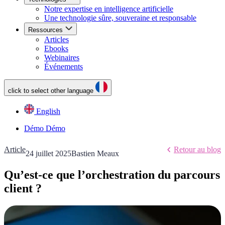
Notre expertise en intelligence artificielle
Une technologie sûre, souveraine et responsable
Ressources
Articles
Ebooks
Webinaires
Événements
click to select other language
English
Démo
Démo
Article
Retour au blog
24 juillet 2025
Bastien Meaux
Qu’est-ce que l’orchestration du parcours
client ?