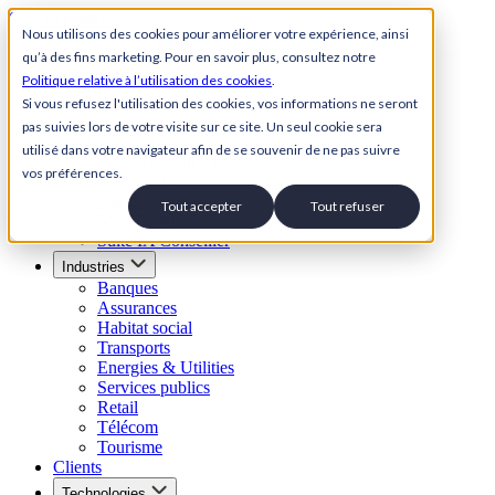
Skip to content
Nous utilisons des cookies pour améliorer votre expérience, ainsi
qu’à des fins marketing. Pour en savoir plus, consultez notre
Back to Homepage
Politique relative à l’utilisation des cookies
.
Open menu
Si vous refusez l'utilisation des cookies, vos informations ne seront
pas suivies lors de votre visite sur ce site. Un seul cookie sera
Solutions
utilisé dans votre navigateur afin de se souvenir de ne pas suivre
Suite Relation Client IA
vos préférences.
Agent conversationnel IA
Agent IA vocal
Tout accepter
Tout refuser
SVI Visuel
Suite IA Conseiller
Industries
Banques
Assurances
Habitat social
Transports
Energies & Utilities
Services publics
Retail
Télécom
Tourisme
Clients
Technologies