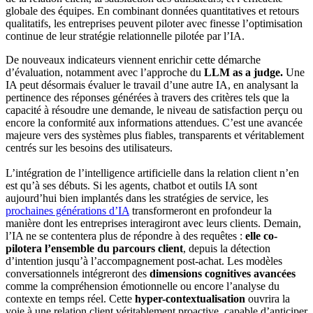
globale des équipes. En combinant données quantitatives et retours
qualitatifs, les entreprises peuvent piloter avec finesse l’optimisation
continue de leur stratégie relationnelle pilotée par l’IA.
De nouveaux indicateurs viennent enrichir cette démarche
d’évaluation, notamment avec l’approche du
LLM as a judge.
Une
IA peut désormais évaluer le travail d’une autre IA, en analysant la
pertinence des réponses générées à travers des critères tels que la
capacité à résoudre une demande, le niveau de satisfaction perçu ou
encore la conformité aux informations attendues. C’est une avancée
majeure vers des systèmes plus fiables, transparents et véritablement
centrés sur les besoins des utilisateurs.
L’intégration de l’intelligence artificielle dans la relation client n’en
est qu’à ses débuts. Si les agents, chatbot et outils IA sont
aujourd’hui bien implantés dans les stratégies de service, les
prochaines générations d’IA
transformeront en profondeur la
manière dont les entreprises interagiront avec leurs clients. Demain,
l’IA ne se contentera plus de répondre à des requêtes :
elle co-
pilotera l’ensemble du parcours client
, depuis la détection
d’intention jusqu’à l’accompagnement post-achat. Les modèles
conversationnels intégreront des
dimensions cognitives avancées
comme la compréhension émotionnelle ou encore l’analyse du
contexte en temps réel. Cette
hyper-contextualisation
ouvrira la
voie à une relation client véritablement proactive, capable d’anticiper