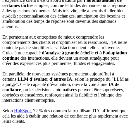
l’expérience client s’est d’abord traduite par
l’automatisation de
certaines tâches
simples, comme le tri des demandes ou la réponse
à des questions fréquentes. Mais très vite, elle a permis d’aller bien
au-delà : personnalisation des échanges, anticipation des besoins et
amélioration des temps de réponse sont devenus des standards
attendus.
En permettant aux entreprises de mieux comprendre les
comportements des clients et d’optimiser leurs ressources, l’IA ne se
contente pas de simplifier la satisfaction client : elle la réinvente.
Grâce à une capacité
d’analyse à grande échelle et à l’adaptation
continue
des interactions, elle devient un atout stratégique pour
créer des expériences plus pertinentes, fluides et engageantes.
En parallèle, de nouveaux systèmes permettent aujourd’hui à
certains
LLM d’évaluer d’autres IA
, selon le principe du "LLM as
a judge". Cette capacité d’évaluation, ouvre la voie à une
IA de
confiance
, où les décisions automatisées peuvent être supervisées,
corrigées et encadrées, renforçant ainsi la fiabilité et l’éthique des
interactions client-entreprise.
Selon
HubSpot
, 72 % des commerciaux utilisant l'IA affirment que
cela les aide à établir une relation de confiance plus rapidement avec
leurs clients.