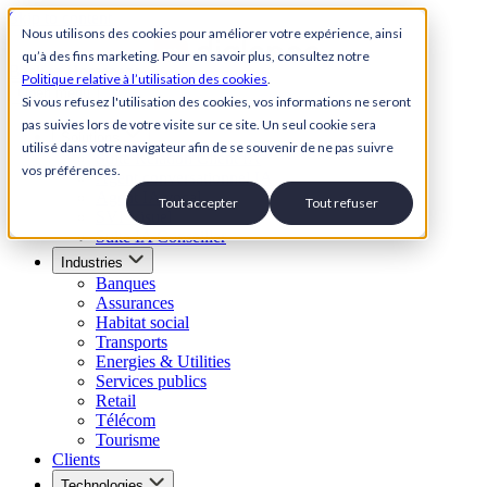
Skip to content
Nous utilisons des cookies pour améliorer votre expérience, ainsi
qu’à des fins marketing. Pour en savoir plus, consultez notre
Back to Homepage
Politique relative à l’utilisation des cookies
.
Open menu
Si vous refusez l'utilisation des cookies, vos informations ne seront
pas suivies lors de votre visite sur ce site. Un seul cookie sera
Solutions
utilisé dans votre navigateur afin de se souvenir de ne pas suivre
Suite Relation Client IA
vos préférences.
Agent conversationnel IA
Agent IA vocal
Tout accepter
Tout refuser
SVI Visuel
Suite IA Conseiller
Industries
Banques
Assurances
Habitat social
Transports
Energies & Utilities
Services publics
Retail
Télécom
Tourisme
Clients
Technologies