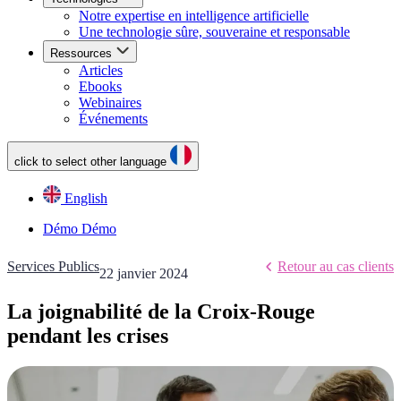
Notre expertise en intelligence artificielle
Une technologie sûre, souveraine et responsable
Ressources
Articles
Ebooks
Webinaires
Événements
click to select other language
English
Démo
Démo
Services Publics
Retour au cas clients
22 janvier 2024
La joignabilité de la Croix-Rouge
pendant les crises