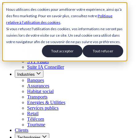
Skip to content
Nous utilisons des cookies pour améliorer votre expérience, ainsi qu’à
des fins marketing. Pour en savoir plus, consultez notre
Politique
Back to Homepage
relative à l’utilisation des cookies
.
Open menu
Si vous refusez l'utilisation des cookies, vos informations ne seront pas
suivies lors de votre visite sur ce site. Un seul cookie sera utilisé dans
Solutions
votre navigateur afin de se souvenir de ne pas suivre vos préférences.
Suite Relation Client IA
Agent conversationnel IA
Tout accepter
Tout refuser
Agent IA vocal
SVI Visuel
Suite IA Conseiller
Industries
Banques
Assurances
Habitat social
Transports
Energies & Utilities
Services publics
Retail
Télécom
Tourisme
Clients
Technologies