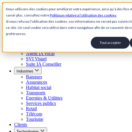
Skip to content
Nous utilisons des cookies pour améliorer votre expérience, ainsi qu’à des fins 
savoir plus, consultez notre
Politique relative à l’utilisation des cookies
.
Back to Homepage
Si vous refusez l'utilisation des cookies, vos informations ne seront pas suivies lo
Open menu
ce site. Un seul cookie sera utilisé dans votre navigateur afin de se souvenir de n
préférences.
Solutions
Suite Relation Client IA
Tout accepter
Agent conversationnel IA
Agent IA vocal
SVI Visuel
Suite IA Conseiller
Industries
Banques
Assurances
Habitat social
Transports
Energies & Utilities
Services publics
Retail
Télécom
Tourisme
Clients
Technologies