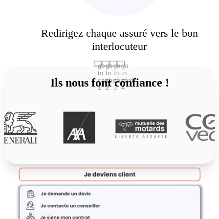
Redirigez chaque assuré vers le bon
interlocuteur
go
go
go
go
to
to
to
to
Ils nous font confiance !
card
card
card
card
1
2
3
4