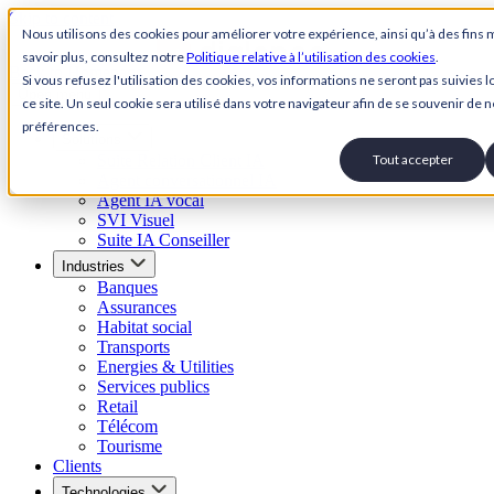
Skip to content
Nous utilisons des cookies pour améliorer votre expérience, ainsi qu’à des fins 
savoir plus, consultez notre
Politique relative à l’utilisation des cookies
.
Back to Homepage
Si vous refusez l'utilisation des cookies, vos informations ne seront pas suivies lo
Open menu
ce site. Un seul cookie sera utilisé dans votre navigateur afin de se souvenir de n
préférences.
Solutions
Suite Relation Client IA
Tout accepter
Agent conversationnel IA
Agent IA vocal
SVI Visuel
Suite IA Conseiller
Industries
Banques
Assurances
Habitat social
Transports
Energies & Utilities
Services publics
Retail
Télécom
Tourisme
Clients
Technologies