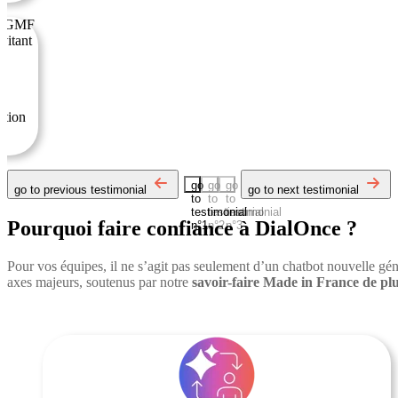
ez GMF
vitant
ation
go
go
go
go to previous testimonial
go to next testimonial
to
to
to
testimonial
testimonial
testimonial
Pourquoi faire confiance à DialOnce ?
n°1
n°2
n°3
Pour vos équipes, il ne s’agit pas seulement d’un chatbot nouvelle géné
axes majeurs, soutenus par
notre
savoir-faire
Made in France de plus