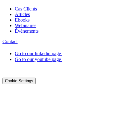
Cas Clients
Articles
Ebooks
Webinaires
Événements
Contact
Go to our linkedin page
Go to our youtube page
©2026 DialOnce -
Mentions légales
-
Confidentialité
-
Cookies
Cookie Settings