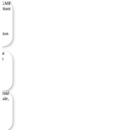
ez GMF
vitant
ation
ent
au
émenté
cale,